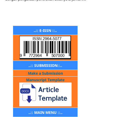
..:: E-ISSN ::..
..:: SUBMISSION::..
Make a Submission
Manuscript Template
..:: MAIN MENU ::..