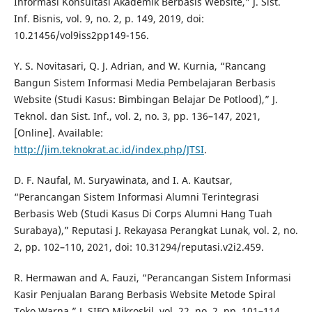
Informasi Konsultasi Akademik Berbasis Website,” J. Sist.
Inf. Bisnis, vol. 9, no. 2, p. 149, 2019, doi:
10.21456/vol9iss2pp149-156.
Y. S. Novitasari, Q. J. Adrian, and W. Kurnia, “Rancang
Bangun Sistem Informasi Media Pembelajaran Berbasis
Website (Studi Kasus: Bimbingan Belajar De Potlood),” J.
Teknol. dan Sist. Inf., vol. 2, no. 3, pp. 136–147, 2021,
[Online]. Available:
http://jim.teknokrat.ac.id/index.php/JTSI
.
D. F. Naufal, M. Suryawinata, and I. A. Kautsar,
“Perancangan Sistem Informasi Alumni Terintegrasi
Berbasis Web (Studi Kasus Di Corps Alumni Hang Tuah
Surabaya),” Reputasi J. Rekayasa Perangkat Lunak, vol. 2, no.
2, pp. 102–110, 2021, doi: 10.31294/reputasi.v2i2.459.
R. Hermawan and A. Fauzi, “Perancangan Sistem Informasi
Kasir Penjualan Barang Berbasis Website Metode Spiral
Toko Warna,” J. SIFO Mikroskil, vol. 22, no. 2, pp. 101–114,