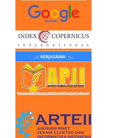
..:: KERJASAMA ::..