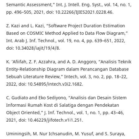
Semantic Assessment,” Int. J. Intell. Eng. Syst., vol. 14, no. 1,
pp. 496–505, 2021, doi: 10.22266/IJIES2021.0228.46.
Z. Kazi and L. Kazi, “Software Project Duration Estimation
Based on COSMIC Method Applied to Data Flow Diagram,”
Int. Arab J. Inf. Technol., vol. 19, no. 4, pp. 639–651, 2022,
doi: 10.34028/iajit/19/4/8.
K. ’Afiifah, Z. F. Azzahra, and A. D. Anggoro, “Analisis Teknik
Entity-Relationship Diagram dalam Perancangan Database
Sebuah Literature Review,” Intech, vol. 3, no. 2, pp. 18–22,
2022, doi: 10.54895/intech.v3i2.1682.
C. Gudiato and Eko Sediyono, “Analisis dan Desain Sistem
Informasi Rumah Kost di Salatiga dengan Pendekatan
Object Oriented,” J. Inf. Technol., vol. 1, no. 1, pp. 43–46,
2021, doi: 10.46229/jifotech.v1i1.251.
Uminingsih, M. Nur Ichsanudin, M. Yusuf, and S. Suraya,