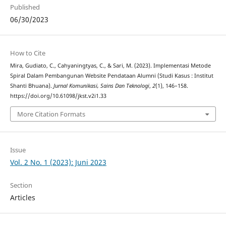
Published
06/30/2023
How to Cite
Mira, Gudiato, C., Cahyaningtyas, C., & Sari, M. (2023). Implementasi Metode
Spiral Dalam Pembangunan Website Pendataan Alumni (Studi Kasus : Institut
Shanti Bhuana).
Jurnal Komunikasi, Sains Dan Teknologi
,
2
(1), 146–158.
https://doi.org/10.61098/jkst.v2i1.33
More Citation Formats
Issue
Vol. 2 No. 1 (2023): Juni 2023
Section
Articles